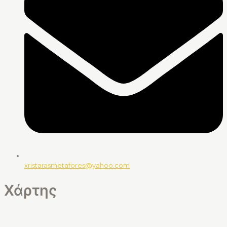
xristarasmetafores@yahoo.com
Χάρτης