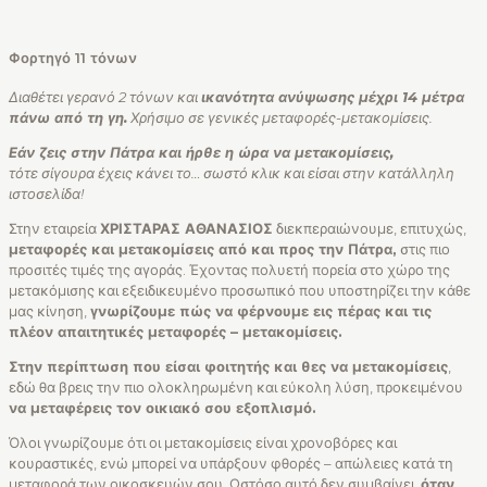
Φορτηγό 11 τόνων
Διαθέτει γερανό 2 τόνων και
ικανότητα ανύψωσης μέχρι 14 μέτρα
πάνω από τη γη.
Χρήσιμο σε γενικές μεταφορές-μετακομίσεις.
Εάν ζεις στην Πάτρα και ήρθε η ώρα να μετακομίσεις,
τότε σίγουρα έχεις κάνει το… σωστό κλικ και είσαι στην κατάλληλη
ιστοσελίδα!
Στην εταιρεία
ΧΡΙΣΤΑΡΑΣ ΑΘΑΝΑΣΙΟΣ
διεκπεραιώνουμε, επιτυχώς,
μεταφορές και μετακομίσεις από και προς την Πάτρα,
στις πιο
προσιτές τιμές της αγοράς. Έχοντας πολυετή πορεία στο χώρο της
μετακόμισης και εξειδικευμένο προσωπικό που υποστηρίζει την κάθε
μας κίνηση,
γνωρίζουμε πώς να φέρνουμε εις πέρας και τις
πλέον απαιτητικές μεταφορές – μετακομίσεις.
Στην περίπτωση που είσαι φοιτητής και θες να μετακομίσεις
,
εδώ θα βρεις την πιο ολοκληρωμένη και εύκολη λύση, προκειμένου
να μεταφέρεις τον οικιακό σου εξοπλισμό.
Όλοι γνωρίζουμε ότι οι μετακομίσεις είναι χρονοβόρες και
κουραστικές, ενώ μπορεί να υπάρξουν φθορές – απώλειες κατά τη
μεταφορά των οικοσκευών σου. Ωστόσο αυτό δεν συμβαίνει,
όταν